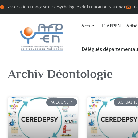
Association Française des Psychologues de l'Éducation Nationale
C
Accueil
L’ AFPEN
Adhé
Délégués départementau
Archiv Déontologie
"A LA UNE..."
ACTUALITE