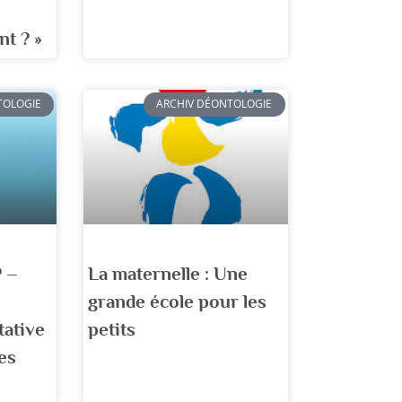
t ? »
TOLOGIE
ARCHIV DÉONTOLOGIE
P –
La maternelle : Une
grande école pour les
tative
petits
es