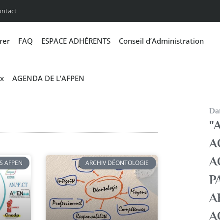
ontact
rer
FAQ
ESPACE ADHÉRENTS
Conseil d’Administration
x
AGENDA DE L’AFPEN
Dan
"A
A
A
S AFPEN
ARCHIV DÉONTOLOGIE
P
A
A