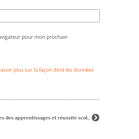
navigateur pour mon prochain
savoir plus sur la façon dont les données
Troubles des apprentissages et réussite scolaire – IUFM des Pays de la Loire –