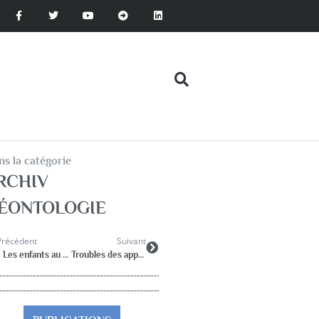
s la catégorie
RCHIV
ÉONTOLOGIE
Précédent
Suivant
« Les enfants au carré ? Une prévention qui tourne pas rond ! »
Troubles des apprentissages et réussite scolaire – IUFM des Pays de la Loire –