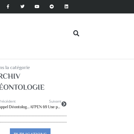
s la catégorie
RCHIV
ÉONTOLOGIE
Précédent
Suivant
Appel Déontologie aux organisations de psychologues
AFPEN 69 Une pratique de la conversation au lieu de la violence