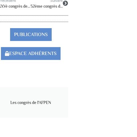
Précédent
Suivant
XXVè congrès de la FNAREN du 2 au 5 juin 2010 à Metz
52ème congrès de la Société Française de Psychologie
PUBLICATIONS
ESPACE ADHÉRENTS
Les congrès de l'AFPEN