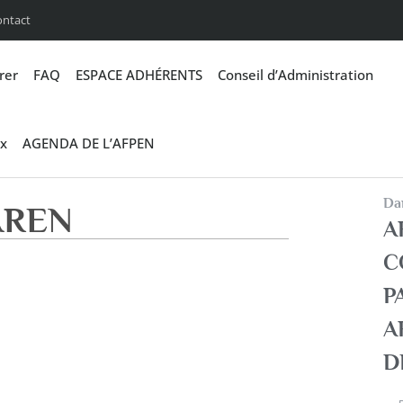
ontact
rer
FAQ
ESPACE ADHÉRENTS
Conseil d’Administration
x
AGENDA DE L’AFPEN
Dan
NAREN
A
C
P
A
D