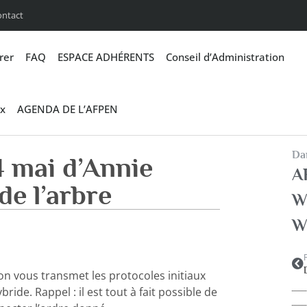
ontact
rer
FAQ
ESPACE ADHÉRENTS
Conseil d’Administration
x
AGENDA DE L’AFPEN
Dan
4 mai d’Annie
A
de l’arbre
W
W
on vous transmet les protocoles initiaux
ride. Rappel : il est tout à fait possible de