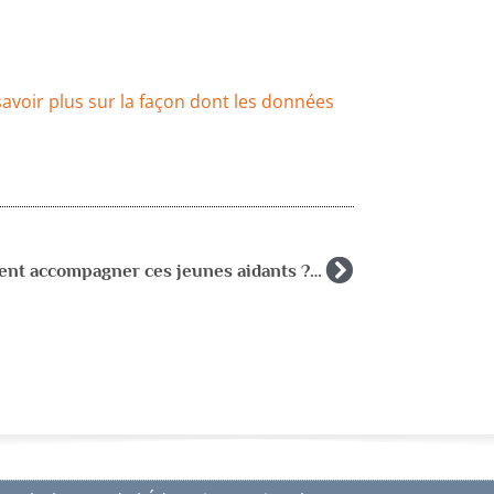
savoir plus sur la façon dont les données
Comment accompagner ces jeunes aidants ? Quels accompagnements et quel rôle pour le psychologue de l’Éducation nationale ?