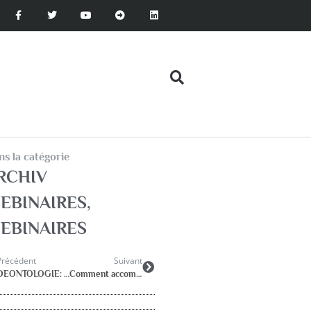
s la catégorie
RCHIV
EBINAIRES
,
EBINAIRES
Précédent
Suivant
DEONTOLOGIE: Webinaire du 3 avril : Replay disponible ici
Comment accompagner ces jeunes aidants ? Quels accompagnements et quel rôle pour le psychologue de l’Éducation nationale ?