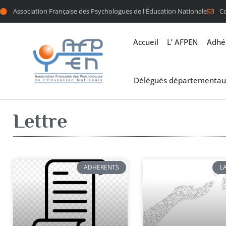
Association Française des Psychologues de l'Éducation Nationale
C
Accueil
L’ AFPEN
Adhé
Délégués départementau
Lettre
ADHERENTS
L