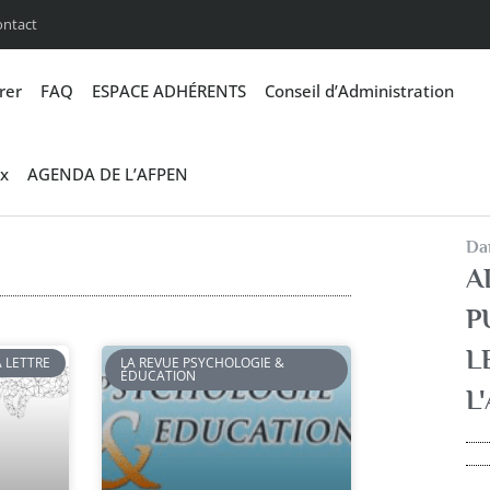
ontact
rer
FAQ
ESPACE ADHÉRENTS
Conseil d’Administration
x
AGENDA DE L’AFPEN
Dan
A
P
L
A LETTRE
LA REVUE PSYCHOLOGIE &
ÉDUCATION
L