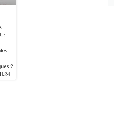
A
 :
ales,
ques ?
11.24