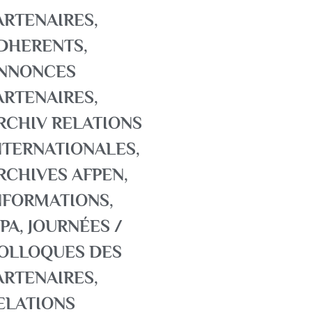
ARTENAIRES
,
DHERENTS
,
NNONCES
ARTENAIRES
,
RCHIV RELATIONS
NTERNATIONALES
,
RCHIVES AFPEN
,
NFORMATIONS
,
SPA
,
JOURNÉES /
OLLOQUES DES
ARTENAIRES
,
ELATIONS