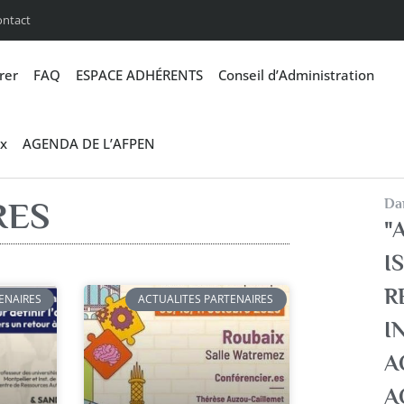
ontact
rer
FAQ
ESPACE ADHÉRENTS
Conseil d’Administration
x
AGENDA DE L’AFPEN
Dan
RES
"A
I
R
ENAIRES
ACTUALITES PARTENAIRES
I
A
A