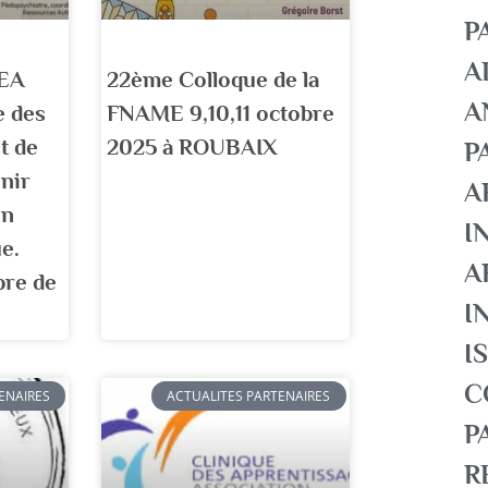
P
A
EA
22ème Colloque de la
A
e des
FNAME 9,10,11 octobre
t de
2025 à ROUBAIX
P
inir
A
un
I
ue.
A
bre de
I
I
C
ENAIRES
ACTUALITES PARTENAIRES
P
R