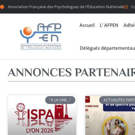
Association Française des Psychologues de l'Éducation Nationale
C
Accueil
L’ AFPEN
Adhé
Délégués départementau
ANNONCES PARTENAI
"A LA UNE..."
ACTUALITES PART