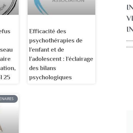
I
V
I
efus
Efficacité des
psychothérapies de
éseau
l’enfant et de
aire
l’adolescent : l’éclairage
ation,
des bilans
l 25
psychologiques
ENAIRES