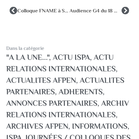
Colloque FNAME à Saumur le 8, 9 et 10 octobre 26
Audience G4 du 18 MARS 2026 auprès du DGRH
Dans la catégorie
"A LA UNE..."
,
ACTU ISPA
,
ACTU
RELATIONS INTERNATIONALES
,
ACTUALITES AFPEN
,
ACTUALITES
PARTENAIRES
,
ADHERENTS
,
ANNONCES PARTENAIRES
,
ARCHIV
RELATIONS INTERNATIONALES
,
ARCHIVES AFPEN
,
INFORMATIONS
,
ISPA
,
JOURNÉES / COLLOQUES DES