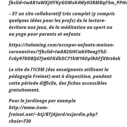
fbclid=IwAR1eWXJHYKyGOMsK4WyH3RMBqF5m_PPHm
– ET un site collaboratif très complet (y compris
quelques idées pour les profs) de la lecture-
écriture aux jeux, de la méditation au sport ou
au yoga pour parents et enfants
https://taleming.com/occuper-enfants-maison-
coronavirus/?fbclid=IwAR2GHCwbV0eagYhZ-
FcGy97DDBlj47JwGFKdbDC71hW16OplRAFfX0rs6ek
Le site de l’ICEM (des enseignants utilisant la
pédagogie Freinet) met à disposition, pendant
cette période difficile, des fiches accessibles
gratuitement.
Pour le Jardinage par exemple
http://www.icem-
freinet.net/~btj/BTJAjard/acjardin.php?
choix=730