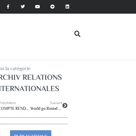
s la catégorie
RCHIV RELATIONS
NTERNATIONALES
Précédent
Suivant
COMPTE RENDU DE la 37ième CONFERENCE DE L’ISPA à Sao Paulo Brésil
World go Round septembre 2015