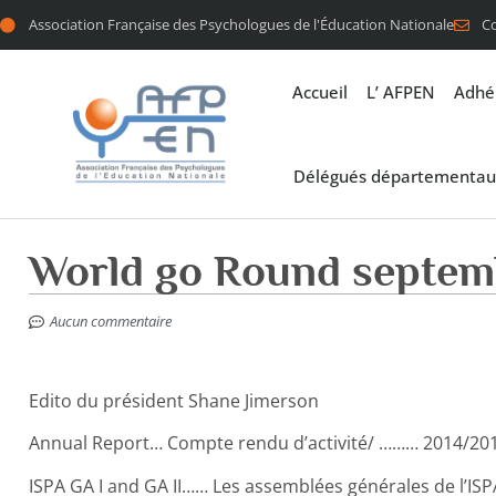
Association Française des Psychologues de l'Éducation Nationale
C
Accueil
L’ AFPEN
Adhé
Délégués départementau
World go Round septem
Aucun commentaire
Edito du président Shane Jimerson
Annual Report… Compte rendu d’activité/ ……… 2014/20
ISPA GA I and GA II…… Les assemblées générales de l’IS