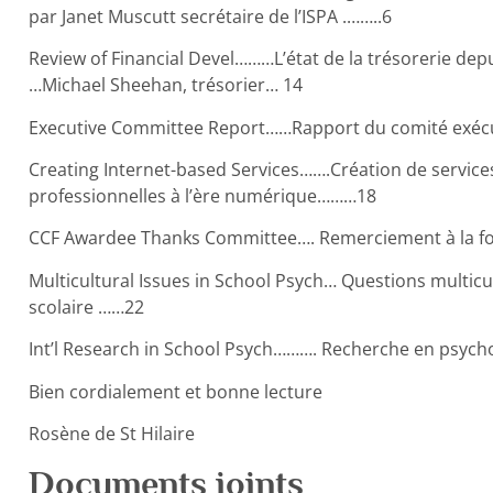
par Janet Muscutt secrétaire de l’ISPA .……..6
Review of Financial Devel………L’état de la trésorerie dep
…Michael Sheehan, trésorier… 14
Executive Committee Report……Rapport du comité exéc
Creating Internet-based Services…….Création de services
professionnelles à l’ère numérique………18
CCF Awardee Thanks Committee…. Remerciement à la fond
Multicultural Issues in School Psych… Questions multicul
scolaire ……22
Int’l Research in School Psych………. Recherche en psychol
Bien cordialement et bonne lecture
Rosène de St Hilaire
Documents joints