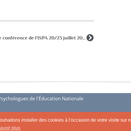
38ième conférence de l’ISPA 20/23 juillet 2016
Psychologues de l'Éducation Nationale
ions légales
ouhaitons installer des cookies à l'occasion de votre visite sur n
avoir plus