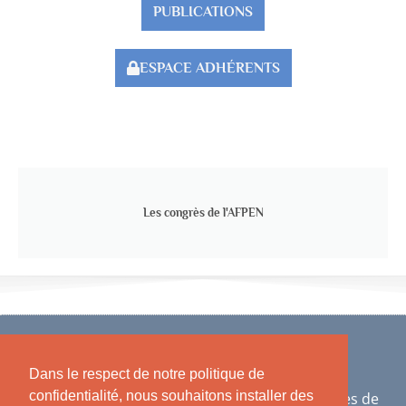
PUBLICATIONS
ESPACE ADHÉRENTS
Les congrès de l'AFPEN
Dans le respect de notre politique de
confidentialité, nous souhaitons installer des
AFPEN - Association Française des Psychologues de