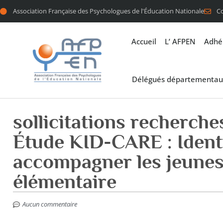
Association Française des Psychologues de l'Éducation Nationale
C
Accueil
L’ AFPEN
Adhé
Délégués départementau
sollicitations recherches
Étude KID-CARE : Identi
accompagner les jeunes
élémentaire
Aucun commentaire