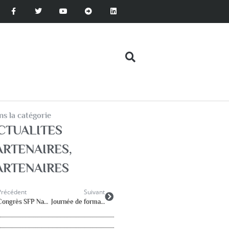
s la catégorie
CTUALITES
ARTENAIRES
,
ARTENAIRES
Précédent
Suivant
Congrès SFP Nantes décembre 2025 – Appel à communication: date limite 21 juin 2025
Journée de formation RASED 44 : l’école face aux parcours migratoires jeudi 5 juin 2025