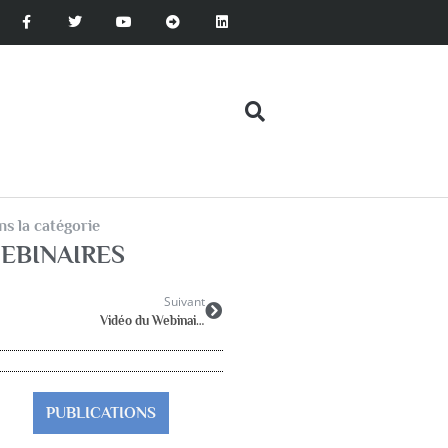
s la catégorie
EBINAIRES
Suivant
Vidéo du Webinaire du 22 juin 2023: Cellule d’écoute et d’accompagnement : La vidéo est en ligne pour les adhérents (voir espace adhérents)
PUBLICATIONS