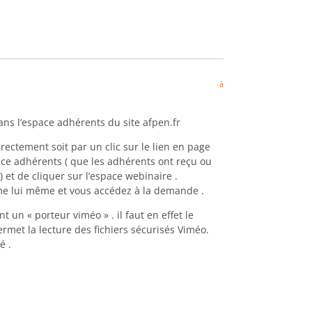
à
ans l’espace adhérents du site afpen.fr
directement soit par un clic sur le lien en page
ace adhérents ( que les adhérents ont reçu ou
t de cliquer sur l’espace webinaire .
me lui même et vous accédez à la demande .
 un « porteur viméo » . il faut en effet le
ermet la lecture des fichiers sécurisés Viméo.
é .