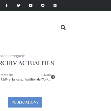
s la catégorie
RCHIV ACTUALITÉS
Précédent
Suivant
« CEP-Enfance pour « une politique visionnaire avec des yeux d’enfants ».
Audition de l’AFPEN à l’ Assemblée Nationale avec Erwan Balanant
PUBLICATIONS