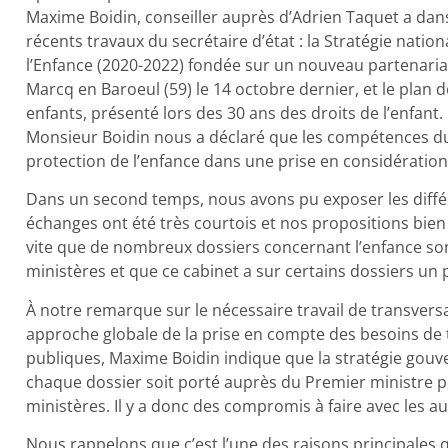
Maxime Boidin, conseiller auprès d’Adrien Taquet a da
récents travaux du secrétaire d’état : la Stratégie natio
l’Enfance (2020-2022) fondée sur un nouveau partenaria
Marcq en Baroeul (59) le 14 octobre dernier, et le plan de
enfants, présenté lors des 30 ans des droits de l’enfant.
Monsieur Boidin nous a déclaré que les compétences du 
protection de l’enfance dans une prise en considération 
Dans un second temps, nous avons pu exposer les différ
échanges ont été très courtois et nos propositions bie
vite que de nombreux dossiers concernant l’enfance so
ministères et que ce cabinet a sur certains dossiers un
À notre remarque sur le nécessaire travail de transversa
approche globale de la prise en compte des besoins de t
publiques, Maxime Boidin indique que la stratégie gou
chaque dossier soit porté auprès du Premier ministre 
ministères. Il y a donc des compromis à faire avec les au
Nous rappelons que c’est l’une des raisons principales 