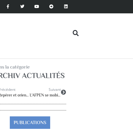
s la catégorie
RCHIV ACTUALITÉS
Précédent
Suivant
Repérer et orienter les élèves en situation de souffrance psychique
L’AFPEN se mobilise en cette période de crise sanitaire
PUBLICATIONS