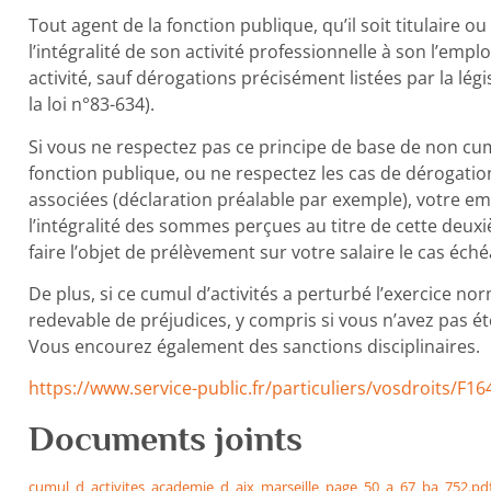
Tout agent de la fonction publique, qu’il soit titulaire 
l’intégralité de son activité professionnelle à son l’emploi
activité, sauf dérogations précisément listées par la légis
la loi n°83-634).
Si vous ne respectez pas ce principe de base de non cumu
fonction publique, ou ne respectez les cas de dérogatio
associées (déclaration préalable par exemple), votre em
l’intégralité des sommes perçues au titre de cette deux
faire l’objet de prélèvement sur votre salaire le cas éché
De plus, si ce cumul d’activités a perturbé l’exercice no
redevable de préjudices, y compris si vous n’avez pas é
Vous encourez également des sanctions disciplinaires.
https://www.service-public.fr/particuliers/vosdroits/F16
Documents joints
cumul_d_activites_academie_d_aix_marseille_page_50_a_67_ba_752.pd