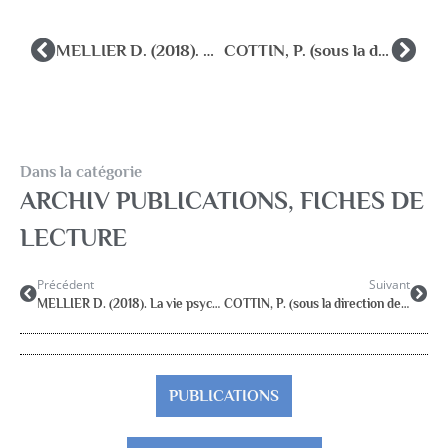
MELLIER D. (2018). La vie psychique des équipes. Malakoff, Dunod.
COTTIN, P. (sous la direction de) avec Lanchon, A. & Le Pennec, A. (2018). Accompagner les adolescents – Nouvelles pratiques, nouveaux défis pour les professionnels.
Dans la catégorie
ARCHIV PUBLICATIONS
,
FICHES DE
LECTURE
Précédent
Suivant
MELLIER D. (2018). La vie psychique des équipes. Malakoff, Dunod.
COTTIN, P. (sous la direction de) avec Lanchon, A. & Le Pennec, A. (2018). Accompagner les adolescents – Nouvelles pratiques, nouveaux défis pour les professionnels.
PUBLICATIONS