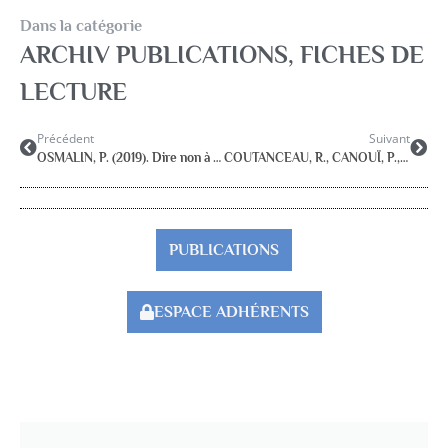
Dans la catégorie
ARCHIV PUBLICATIONS
,
FICHES DE
LECTURE
Précédent
Suivant
OSMALIN, P. (2019). Dire non à l’exclusion. Joseph Wresinski et les racines révolutionnaires d’un combat. Lyon, Chronique Sociale.
COUTANCEAU, R., CANOUÏ, P., CYRULNIK, B. & BENNEGADI, R. (sous la dir.) (2019). La parole libératrice. L’esprit des psychothérapies humanistes. Malakoff, Dunod.
PUBLICATIONS
ESPACE ADHÉRENTS