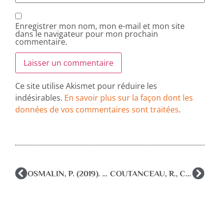
Enregistrer mon nom, mon e-mail et mon site
dans le navigateur pour mon prochain
commentaire.
Ce site utilise Akismet pour réduire les
indésirables.
En savoir plus sur la façon dont les
données de vos commentaires sont traitées
.
OSMALIN, P. (2019). Dire non à l’exclusion. Joseph Wresinski et les racines révolutionnaires d’un combat. Lyon, Chronique Sociale.
COUTANCEAU, R., CANOUÏ, P., CYRULNIK, B. & BENNEGADI, R. (sous la dir.) (2019). La parole libératrice. L’esprit des psychothérapies humanistes. Malakoff, Dunod.