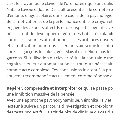
c’est le crayon ou le clavier de l’ordinateur qui sont utili
Natalie Lavoie et Joane Denault présentent le compte-r
d’enfants d’âge scolaire, dans le cadre de la psychologie
de la motivation et de la performance entre le crayon et l
engage des aspects affectifs et des aspects cognitifs ave
nécessitent de développer et gérer des habiletés (planifi
sur des ressources attentionnelles. Les auteures observ
et la motivation pour tous les enfants ainsi que le sent
chez les garçons les plus âgés. Mais il n’améliore pas les
garçons. Si l’utilisation du clavier réduit la contrainte 
cognitives et leur automatisation est toujours nécessair
comme acte complexe. Ces conclusions invitent à la prude
souvent recommandée actuellement comme réponse à des 
Repérer, comprendre et interpréter
ce qui se passe po
une inhibition massive de la pensée.
Avec une approche psychodynamique, Véronika Taly et Cl
lecteur à suivre un parcours d’investigation et d’explo
des tests projectifs. Il s’agit de l’étude clinique du cas d