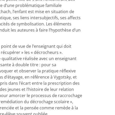
te d’une problématique familiale
chach, l’enfant est mise en situation de
ue, ses liens intersubjectifs, ses affects
acités de symbolisation. Les éléments
nduit les auteures à faire l’hypothèse d’un
 point de vue de l’enseignant qui doit
 récupérer » les « décrocheurs ».
qualitative réalisée avec un enseignant
sante à double titre : pour sa
oquer et observer la pratique réflexive
us d’étayage, en référence à Vygotsky, et
 pris dans l’écart entre la prescription des
des jeunes et l’histoire de leur relation
é » pour amorcer le processus de raccrochage
de remédiation du décrochage scolaire »,
férenciée et la pensée comme remède à la
tre-élève souvent oubliée.