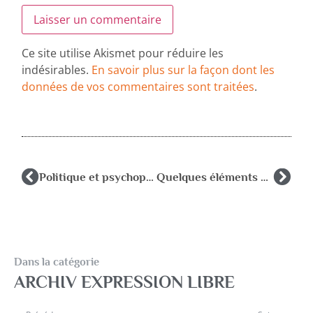
Ce site utilise Akismet pour réduire les
indésirables.
En savoir plus sur la façon dont les
données de vos commentaires sont traitées
.
Politique et psychopathologie pédiatrique : Chronique de M.Boublil servivce de pédopsychiatrie, centre hospitalier d’Antibes
Quelques éléments de réponse aux tentatives et tentations réductionnistes actuelles dans la prise en charge des enfants présentant des troubles des apprentissages.
Dans la catégorie
ARCHIV EXPRESSION LIBRE