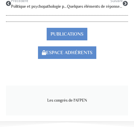
Précédent
Suivant
Politique et psychopathologie pédiatrique : Chronique de M.Boublil servivce de pédopsychiatrie, centre hospitalier d’Antibes
Quelques éléments de réponse aux tentatives et tentations réductionnistes actuelles dans la prise en charge des enfants présentant des troubles des apprentissages.
PUBLICATIONS
ESPACE ADHÉRENTS
Les congrès de l'AFPEN