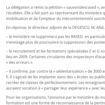
La délégation a remis la pétition « sauvonslesrased », a
récoltées. Elle a fait part au représentant du ministère q
mobilisation et de l’ampleur du mécontentement suscit
En réponse, le directeur adjoint de la DEGESCO, M. Allal,
– le ministère ne supprimera pas les RASED, en particulie
n’envisage plus de poursuivre la suppression des postes
– le recrutement et les formations spécialisées E et G 
lieu en 2009. Certaines circulaires des inspecteurs d’ac
« des erreurs ».
– il confirme, par contre la « sédentarisation » de 3000
E. Il s’agirait de les implanter dans des « écoles au publi
recréer de classes de perfectionnement. Les enseignants
auraient vocation à « partager leur expérience » avec leu
Pour les organisations, l’annonce par le ministère du ma
formation est une forme de reconnaissance de la pertine