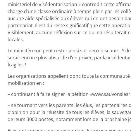
ministériel de « sédentarisation » contredit cette affirmati
charge d’une classe ordinaire à temps plein par les collè
aucune aide spécialisée aux élèves qui en ont besoin dans
partenariat. Il est du reste significatif que cette opéra
Visiblement, aucune réflexion sur ce qui en résulterait n’
locales.
Le ministère ne peut rester ainsi sur deux discours. Si le
serait encore plus absurde d’en priver, par la « sédentari
fragiles !
Les organisations appellent donc toute la communauté é
mobilisation en :
– continuant à faire signer la pétition «www.sauvonsles
– se tournant vers les parents, les élus, les partenaire
d’opinion pour la réussite de tous les élèves, la sauveg
de leurs 3000 postes, notamment lors de la prochaine 
Elles ont convenu de se revoir dans les prochains jours