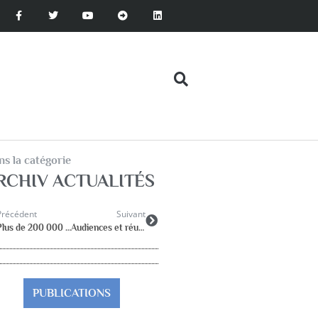
s la catégorie
RCHIV ACTUALITÉS
Précédent
Suivant
Plus de 200 000 signatures pour la pétition « sauvonslesrased »
Audiences et réunions …
PUBLICATIONS