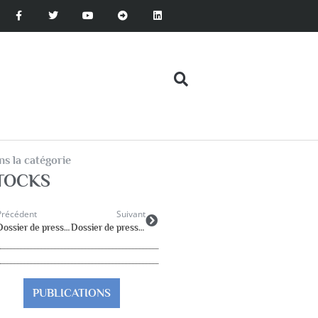
s la catégorie
TOCKS
Précédent
Suivant
Dossier de presse : Rôle dans le domaine du handicap
Dossier de presse : Psychologues et echec scolaire
PUBLICATIONS