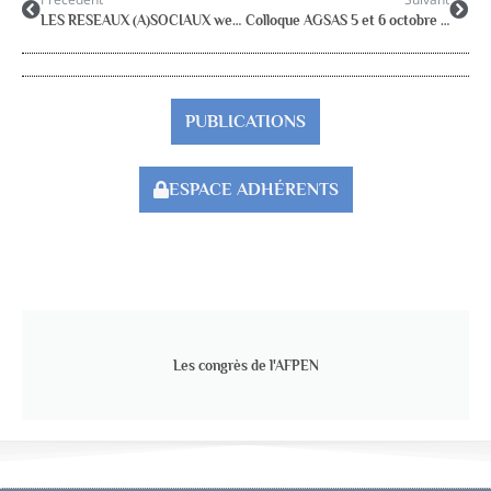
LES RESEAUX (A)SOCIAUX webinaire CLINAP, clinique des apprentissages – 12 mars 20h30
Colloque AGSAS 5 et 6 octobre 24 Paris Retrouver du sens au travail. De l’épreuve à la transformation
PUBLICATIONS
ESPACE ADHÉRENTS
Les congrès de l'AFPEN