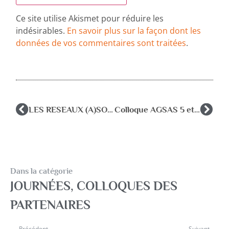
Ce site utilise Akismet pour réduire les
indésirables.
En savoir plus sur la façon dont les
données de vos commentaires sont traitées
.
LES RESEAUX (A)SOCIAUX webinaire CLINAP, clinique des apprentissages – 12 mars 20h30
Colloque AGSAS 5 et 6 octobre 24 Paris Retrouver du sens au travail. De l’épreuve à la transformation
Dans la catégorie
JOURNÉES, COLLOQUES DES
PARTENAIRES
Précédent
Suivant