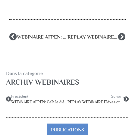
WEBINAIRE AFPEN: Cellule d’écoute et d’accompagnement (Réservé aux adhérents; Inscription obligatoire)
REPLAY WEBINAIRE Elèves orphelins- quelles perspectives d’accompagnement ? Rôle et place pour le psychologue de l’éducation nationale
Dans la catégorie
ARCHIV WEBINAIRES
Précédent
Suivant
WEBINAIRE AFPEN: Cellule d’écoute et d’accompagnement (Réservé aux adhérents; Inscription obligatoire)
REPLAY WEBINAIRE Elèves orphelins- quelles perspectives d’accompagnement ? Rôle et place pour le psychologue de l’éducation nationale
PUBLICATIONS