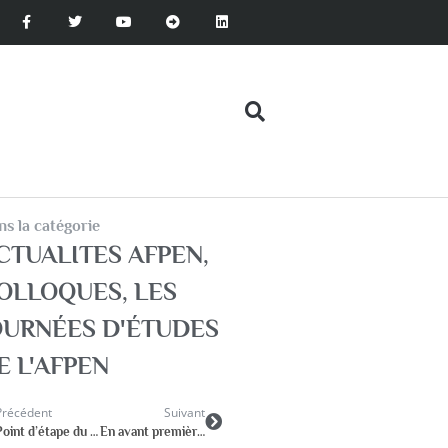
s la catégorie
CTUALITES AFPEN
,
OLLOQUES, LES
OURNÉES D'ÉTUDES
E L'AFPEN
Précédent
Suivant
Point d’étape du groupe PAS de l’AFPEN – 2 juin 2026
En avant première l’affiche du prochain Congrès de l’AFPEN à Amiens du 23 au 25 septembre 2027