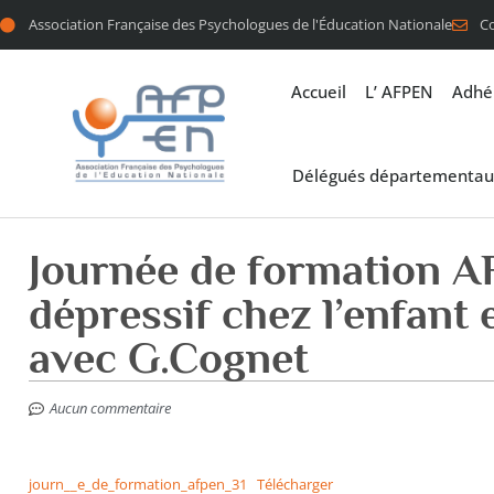
Association Française des Psychologues de l'Éducation Nationale
C
Accueil
L’ AFPEN
Adhé
Délégués départementau
Journée de formation A
dépressif chez l’enfant 
avec G.Cognet
Aucun commentaire
journ__e_de_formation_afpen_31
Télécharger