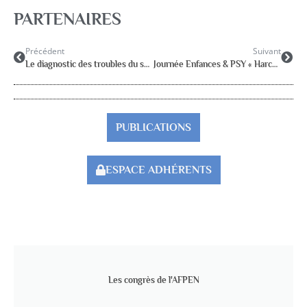
PARTENAIRES
Précédent
Suivant
Le diagnostic des troubles du spectre autistique en contexte d’acculturation. Samedi 28 janvier 2025
Journée Enfances & PSY « Harcèlements : de l’école aux écrans » 31 mars 2025
PUBLICATIONS
ESPACE ADHÉRENTS
Les congrès de l'AFPEN