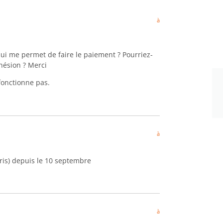
à
n qui me permet de faire le paiement ? Pourriez-
hésion ? Merci
 fonctionne pas.
à
is) depuis le 10 septembre
à