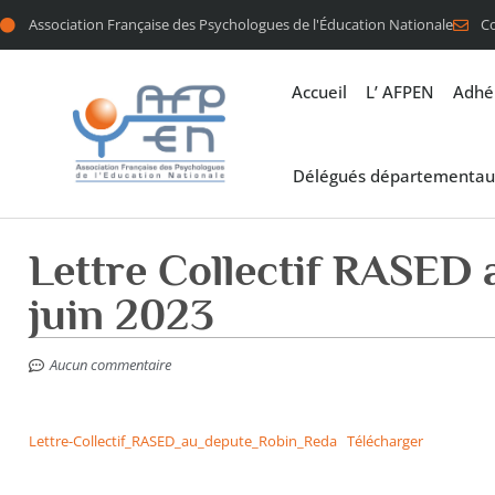
Association Française des Psychologues de l'Éducation Nationale
C
Accueil
L’ AFPEN
Adhé
Délégués départementau
Lettre Collectif RASED
juin 2023
Aucun commentaire
Lettre-Collectif_RASED_au_depute_Robin_Reda
Télécharger