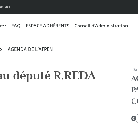
ontact
rer
FAQ
ESPACE ADHÉRENTS
Conseil d’Administration
x
AGENDA DE L’AFPEN
Dan
 au député R.REDA
A
P
C