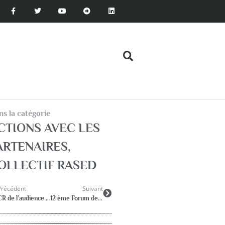
s la catégorie
CTIONS AVEC LES
ARTENAIRES
,
OLLECTIF RASED
Précédent
Suivant
CR de l’audience du Collectif RASED au MEN le 18 janvier 2023
12 ème Forum des RASED