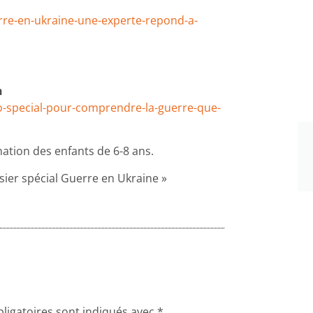
re-en-ukraine-une-experte-repond-a-
n
ro-special-pour-comprendre-la-guerre-que-
nation des enfants de 6-8 ans.
sier spécial Guerre en Ukraine »
ligatoires sont indiqués avec
*