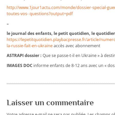
http://www.1jour1actu.com/monde/dossier-special-guer
toutes-vos- questions?output=pdf
–
le journal des enfants, le petit quotidien, le quotidie
https://lepetitquotidien.playbacpresse.fr/article/nume
la-russie-fait-en-ukraine
accès avec abonnement
ASTRAPI dossier :
Que se passe-t-il en Ukraine » à desti
IMAGES DOC
informe enfants de 8-12 ans avec un « dos
Laisser un commentaire
Votre adresse e-mail ne sera pas publiée.
Les champs ob