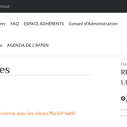
ontact
rer
FAQ
ESPACE ADHÉRENTS
Conseil d’Administration
x
AGENDA DE L’AFPEN
Dan
es
R
U
inienne-avec-les-eleves?fbclid=IwAR