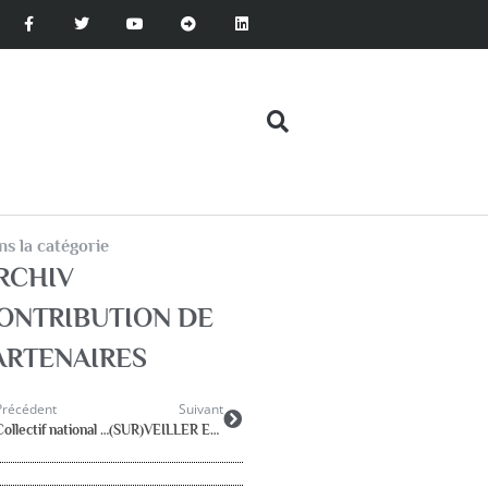
s la catégorie
RCHIV
ONTRIBUTION DE
ARTENAIRES
Précédent
Suivant
Collectif national RASED
(SUR)VEILLER ET (P)UNIR, sanction et protection, jusqu’où…?