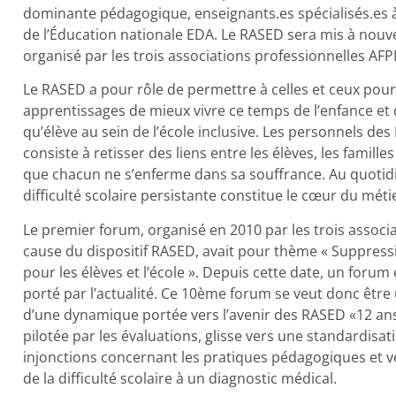
dominante pédagogique, enseignants.es spécialisés.es 
de l’Éducation nationale EDA. Le RASED sera mis à nou
organisé par les trois associations professionnelles A
Le RASED a pour rôle de permettre à celles et ceux pour q
apprentissages de mieux vivre ce temps de l’enfance et d
qu’élève au sein de l’école inclusive. Les personnels de
consiste à retisser des liens entre les élèves, les familles e
que chacun ne s’enferme dans sa souffrance. Au quotidie
difficulté scolaire persistante constitue le cœur du mét
Le premier forum, organisé en 2010 par les trois associ
cause du dispositif RASED, avait pour thème « Suppres
pour les élèves et l’école ». Depuis cette date, un for
porté par l’actualité. Ce 10ème forum se veut donc êtr
d’une dynamique portée vers l’avenir des RASED «12 ans
pilotée par les évaluations, glisse vers une standardisa
injonctions concernant les pratiques pédagogiques et ve
de la difficulté scolaire à un diagnostic médical.