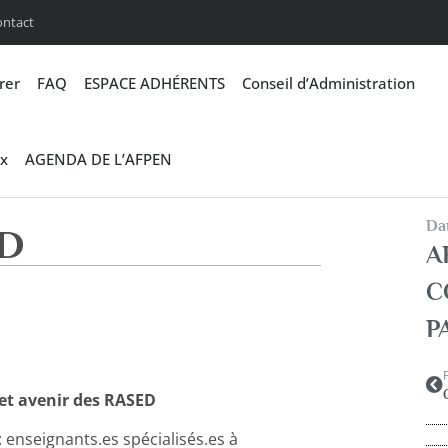
ontact
rer
FAQ
ESPACE ADHÉRENTS
Conseil d’Administration
x
AGENDA DE L’AFPEN
Dan
ED
A
C
P
 et avenir des RASED
 enseignants.es spécialisés.es à