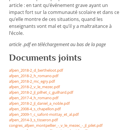
article : en tant qu’événement grave ayant un
impact fort sur la communauté scolaire et dans ce
qu’elle montre de ces situations, quand les
enseignants vont mal et qu’il y a maltraitance à
l’école.
article .pdf en téléchargement au bas de la page
Documents joints
afpen_2018-2_d_bertheloot.pdf
afpen_2018-2_h_romano.pdf
afpen_2018-2_mc_egry.pdf
afpen_2018-2_v_le_mezec.pdf
afpen_2018-2_jl_pilhet_c_guilhard.pdf
afpen_2017-4_h_romano.pdf
afpen_2018-2_jl_daniel_a_noble.pdf
afpen_2008-4_s_chapellon.pdf
afpen_2009-1_c_safont-mottay_et_al.pdf
afpen_2014-3_s_tisseron.pdf
congres_afpen_montpellier_-_v_le_mezec_-_jl_pilet.pdf