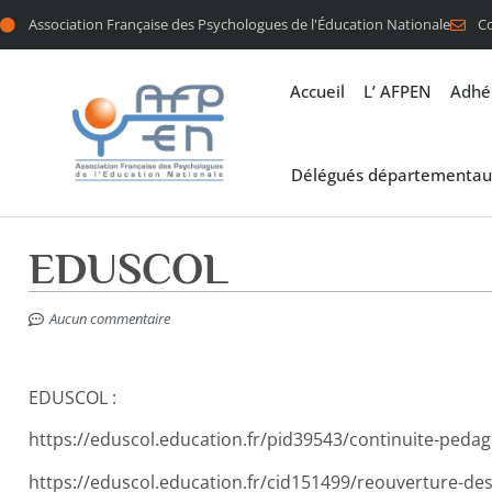
Association Française des Psychologues de l'Éducation Nationale
C
Accueil
L’ AFPEN
Adhé
Délégués départementau
EDUSCOL
Aucun commentaire
EDUSCOL :
https://eduscol.education.fr/pid39543/continuite-peda
https://eduscol.education.fr/cid151499/reouverture-des