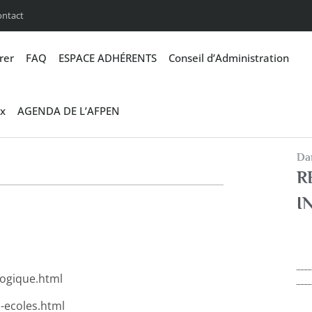
ontact
rer
FAQ
ESPACE ADHÉRENTS
Conseil d’Administration
x
AGENDA DE L’AFPEN
Dan
R
I
gogique.html
-ecoles.html