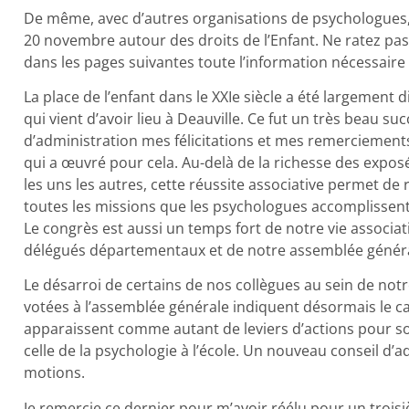
De même, avec d’autres organisations de psychologues,
20 novembre autour des droits de l’Enfant. Ne ratez pa
dans les pages suivantes toute l’information nécessaire 
La place de l’enfant dans le XXIe siècle a été largement
qui vient d’avoir lieu à Deauville. Ce fut un très beau su
d’administration mes félicitations et mes remerciement
qui a œuvré pour cela. Au-delà de la richesse des expos
les uns les autres, cette réussite associative permet de r
toutes les missions que les psychologues accomplissent d
Le congrès est aussi un temps fort de notre vie associat
délégués départementaux et de notre assemblée généra
Le désarroi de certains de nos collègues au sein de notr
votées à l’assemblée générale indiquent désormais le cap
apparaissent comme autant de leviers d’actions pour so
celle de la psychologie à l’école. Un nouveau conseil d’
motions.
Je remercie ce dernier pour m’avoir réélu pour un trois