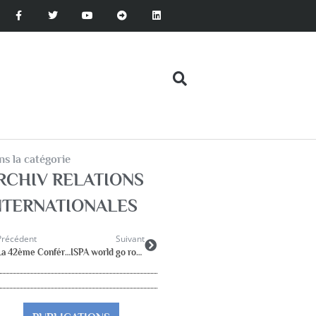
s la catégorie
RCHIV RELATIONS
NTERNATIONALES
Précédent
Suivant
La 42ème Conférence ISPA se tiendra du 14 au 17 juillet 2020 à Nicosie, CYPRUS
ISPA world go round 2019 june- september