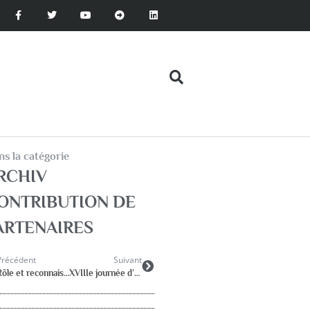
s la catégorie
RCHIV
ONTRIBUTION DE
ARTENAIRES
Précédent
Suivant
Rôle et reconnaissance de la professionnalité du psychologue
XVIIIe journée d’étude de l’A.NA.PSY.p.e.