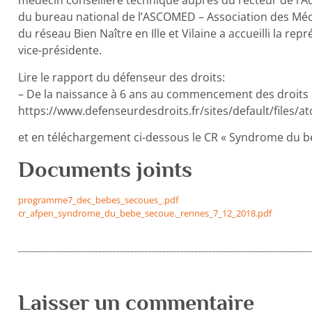
médecin conseillère technique auprès du recteur de l
du bureau national de l’ASCOMED – Association des Mé
du réseau Bien Naître en Ille et Vilaine a accueilli la r
vice-présidente.
Lire le rapport du défenseur des droits:
– De la naissance à 6 ans au commencement des droits
https://www.defenseurdesdroits.fr/sites/default/files/a
et en téléchargement ci-dessous le CR « Syndrome du 
Documents joints
programme7_dec_bebes_secoues_.pdf
cr_afpen_syndrome_du_bebe_secoue._rennes_7_12_2018.pdf
Laisser un commentaire