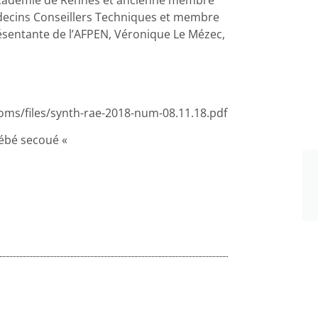
’Académie de Rennes et ancienne membre
decins Conseillers Techniques et membre
eprésentante de l’AFPEN, Véronique Le Mézec,
toms/files/synth-rae-2018-num-08.11.18.pdf
bébé secoué «