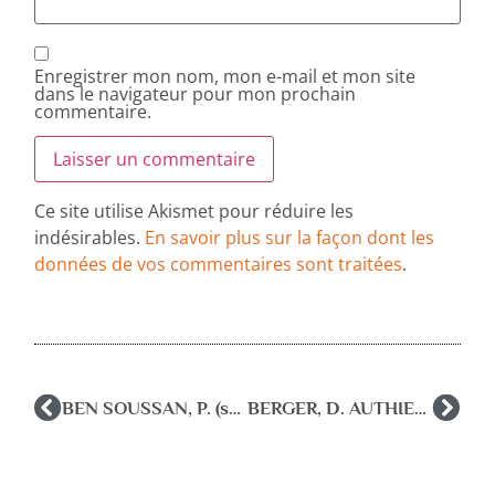
Enregistrer mon nom, mon e-mail et mon site
dans le navigateur pour mon prochain
commentaire.
Ce site utilise Akismet pour réduire les
indésirables.
En savoir plus sur la façon dont les
données de vos commentaires sont traitées
.
BEN SOUSSAN, P. (sous la direction de). (2019). L’enfant confronté à la mort d’un parent. Toulouse, érès.
BERGER, D. AUTHIER, D., GALY, O., DUGAS, E. (sous la direction de). (2018). Éducation et santé, quelles altérités ? Actes du 6ème colloque de l’UNIRèS, réseau des universités pour l’éducation à la santé.