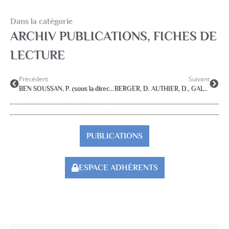
Dans la catégorie
ARCHIV PUBLICATIONS
,
FICHES DE
LECTURE
Précédent
Suivant
BEN SOUSSAN, P. (sous la direction de). (2019). L’enfant confronté à la mort d’un parent. Toulouse, érès.
BERGER, D. AUTHIER, D., GALY, O., DUGAS, E. (sous la direction de). (2018). Éducation et santé, quelles altérités ? Actes du 6ème colloque de l’UNIRèS, réseau des universités pour l’éducation à la santé.
PUBLICATIONS
ESPACE ADHÉRENTS