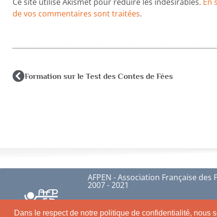
Ce site utilise Akismet pour réduire les indésirables.
En 
de vos commentaires sont traitées
.
Formation sur le Test des Contes de Fées
AFPEN - Association Française des 
2007 - 2021
Conditions générales de ventes
Ment
Dans le respect de notre politique de confidentialité, nous s