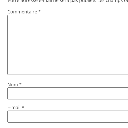
Votre adresse e-mail ne sera pas publiée.
Les champs ob
Commentaire
*
Nom
*
E-mail
*