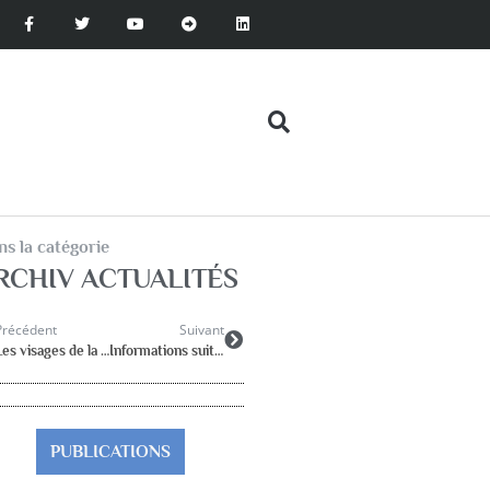
s la catégorie
RCHIV ACTUALITÉS
Précédent
Suivant
Les visages de la dépression chez l’enfant et l’adolescent : repérer, comprendre, accompagner
Informations suite au Conseil Technique Ministériel du 22 mars 2017
PUBLICATIONS