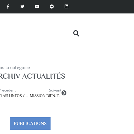
s la catégorie
RCHIV ACTUALITÉS
Précédent
Suivant
FLASH INFOS / Création du nouveau corps des psychologues de l’Éducation nationale
MISSION BIEN-ETRE et SANTE des JEUNES
PUBLICATIONS