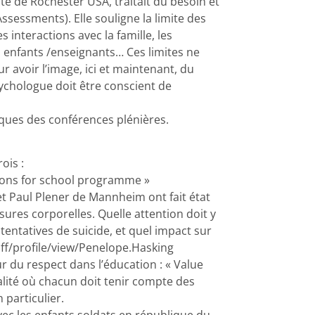
té de Rochester USA, traitait du besoin et
ssessments). Elle souligne la limite des
 interactions avec la famille, les
s, enfants /enseignants… Ces limites ne
r avoir l’image, ici et maintenant, du
sychologue doit être conscient de
tiques des conférences plénières.
ois :
tions for school programme »
et Paul Plener de Mannheim ont fait état
ssures corporelles. Quelle attention doit y
 tentatives de suicide, et quel impact sur
taff/profile/view/Penelope.Hasking
r du respect dans l’éducation : « Value
lité où chacun doit tenir compte des
 particulier.