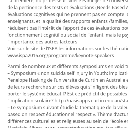
La première, du professeur Noelle Pameijer de l’universi
de la pertinence des tests et évaluations (Needs Based A
évaluations cognitives qui ne prennent pas en compte les
enseignants, et la qualité des rapports enfants /famille
réduisent pas l’intérêt de l’apport de ces évaluations pou
fonctionnement cognitif ou social de l’enfant, mais le p
l’importance des autres facteurs.
Voir sur le site de l’ISPA les informations sur les théma
www.ispa2016.org/programme/keynote-speakers
Parmi de nombreux et différents symposiums en voici tr
– Symposium « non suicida self injury in Youth: implica
Penelope Hasking de l’université de Curtin en Australie 
de leurs recherche sur ces élèves qui s’infligent des ble
porter le système éducatif? Est-ce prédictif de possibles
l’implication scolaire? http://oasisapps.curtin.edu.au/s
– Le symposium suivant étudie la thématique de la valeu
based on respect éducationnel respect ». Thème d’actua
différences culturelles et religieuses au sein de l’école en