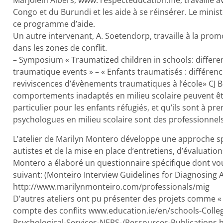
Marjolein Albers, www. respecteducation.me, travaille a
Congo et du Burundi et les aide à se réinsérer. Le minis
ce programme d’aide.
Un autre intervenant, A. Soetendorp, travaille à la prom
dans les zones de conflit.
– Symposium « Traumatized children in schools: differe
traumatique events » – « Enfants traumatisés : différenci
reviviscences d’évènements traumatiques à l’école» CJ Beli
comportements inadaptés en milieu scolaire peuvent êtr
particulier pour les enfants réfugiés, et qu’ils sont à pr
psychologues en milieu scolaire sont des professionnels
L’atelier de Marilyn Montero développe une approche 
autistes et de la mise en place d’entretiens, d’évaluation
Montero a élaboré un questionnaire spécifique dont vou
suivant: (Monteiro Interview Guidelines for Diagnosin
http://www.marilynmonteiro.com/professionals/mig
D’autres ateliers ont pu présenter des projets comme « F
compte des conflits www.education.ie/en/schools-Colle
Psychological-Services-NEPS-/Ressources-Publications.