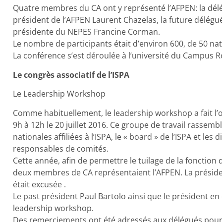
Quatre membres du CA ont y représenté l’AFPEN: la délég
président de l’AFPEN Laurent Chazelas, la future délégué
présidente du NEPES Francine Corman.
Le nombre de participants était d’environ 600, de 50 nati
La conférence s’est déroulée à l’université du Campus R
Le congrès associatif de l’ISPA
Le Leadership Workshop
Comme habituellement, le leadership workshop a fait l’ou
9h à 12h le 20 juillet 2016. Ce groupe de travail rassem
nationales affiliées à l’ISPA, le « board » de l’ISPA et les
responsables de comités.
Cette année, afin de permettre le tuilage de la fonction 
deux membres de CA représentaient l’AFPEN. La présiden
était excusée .
Le past président Paul Bartolo ainsi que le président e
leadership workshop.
Des remerciements ont été adressés aux délégués pour 