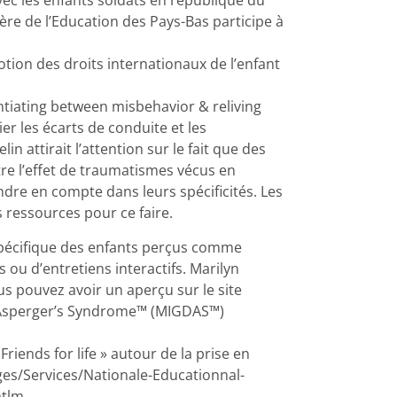
vec les enfants soldats en république du
tère de l’Education des Pays-Bas participe à
otion des droits internationaux de l’enfant
ntiating between misbehavior & reliving
er les écarts de conduite et les
n attirait l’attention sur le fait que des
e l’effet de traumatismes vécus en
endre en compte dans leurs spécificités. Les
 ressources pour ce faire.
spécifique des enfants perçus comme
s ou d’entretiens interactifs. Marilyn
s pouvez avoir un aperçu sur le site
g Asperger’s Syndrome™ (MIGDAS™)
riends for life » autour de la prise en
ges/Services/Nationale-Educationnal-
htlm