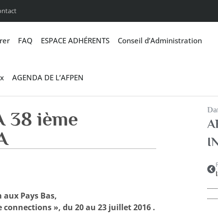
ontact
rer
FAQ
ESPACE ADHÉRENTS
Conseil d’Administration
x
AGENDA DE L’AFPEN
Dan
 38 ième
A
A
I
m aux Pays Bas,
 connections », du 20 au 23 juillet 2016 .