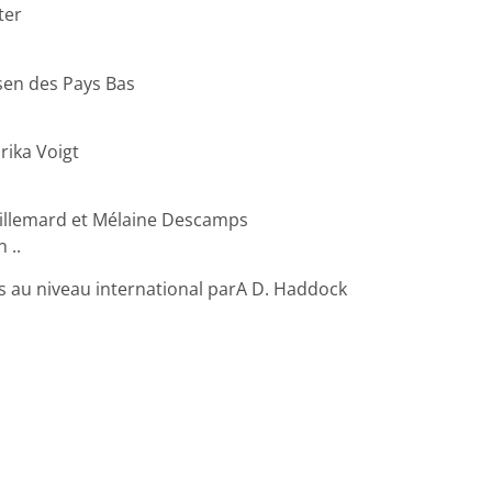
ter
sen des Pays Bas
rika Voigt
uillemard et Mélaine Descamps
 ..
es au niveau international parA D. Haddock