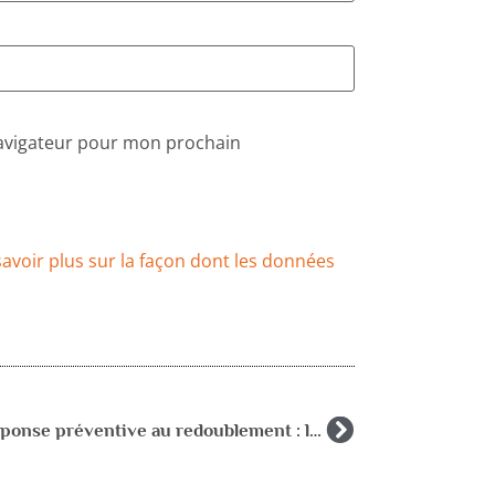
navigateur pour mon prochain
savoir plus sur la façon dont les données
Une réponse préventive au redoublement : le renforcement des aides pluri-professionnelles au sein de l’école