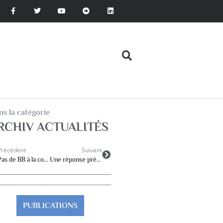
s la catégorie
RCHIV ACTUALITÉS
Précédent
Suivant
Pas de BB à la consigne, soirée débat
Une réponse préventive au redoublement : le renforcement des aides pluri-professionnelles au sein de l’école
PUBLICATIONS