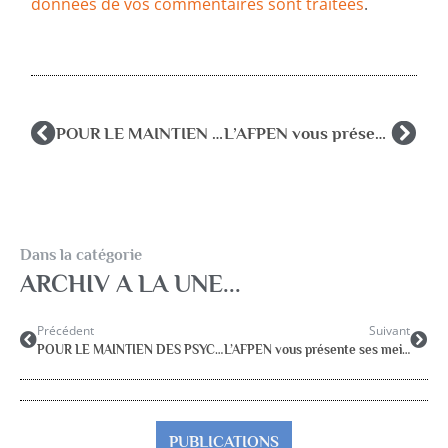
données de vos commentaires sont traitées
.
POUR LE MAINTIEN DES PSYCHOLOGUES DE L’EDUCATION NATIONALE DANS LE SERVICE PUBLIC D’EDUCATION
L’AFPEN vous présente ses meilleurs vœux associatifs pour une année 2021 toute en couleurs
Dans la catégorie
ARCHIV A LA UNE...
Précédent
Suivant
POUR LE MAINTIEN DES PSYCHOLOGUES DE L’EDUCATION NATIONALE DANS LE SERVICE PUBLIC D’EDUCATION
L’AFPEN vous présente ses meilleurs vœux associatifs pour une année 2021 toute en couleurs
PUBLICATIONS