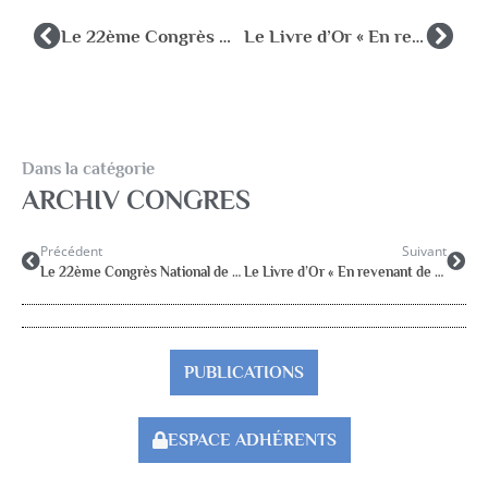
Le 22ème Congrès National de l’AFPEN s’est tenu à Strasbourg du 29 sept. au 1er oct. 2011
Le Livre d’Or « En revenant de Clermont-Ferrand »
Dans la catégorie
ARCHIV CONGRES
Précédent
Suivant
Le 22ème Congrès National de l’AFPEN s’est tenu à Strasbourg du 29 sept. au 1er oct. 2011
Le Livre d’Or « En revenant de Clermont-Ferrand »
PUBLICATIONS
ESPACE ADHÉRENTS