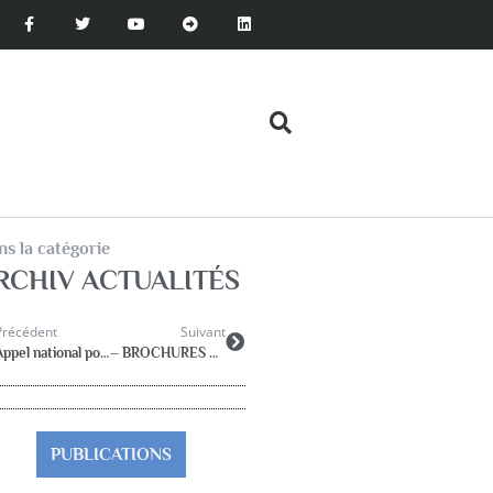
s la catégorie
RCHIV ACTUALITÉS
Précédent
Suivant
Appel national pour l’Ecole publique
– BROCHURES RASED -SUPPLEMENT au Guide des Parents-
PUBLICATIONS