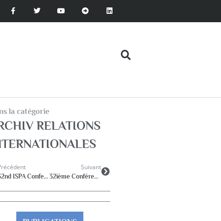
s la catégorie
RCHIV RELATIONS
NTERNATIONALES
Précédent
Suivant
32nd ISPA Conference Dublin 2010 20th – 24th July
32ième Conférence de l’ISPA à Dublin- Irlande-