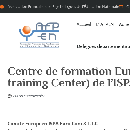
Association Française des Psychologues de l'Éducation Nationale
C
Accueil
L’ AFPEN
Adhé
Délégués départementau
Centre de formation E
training Center) de l’IS
Aucun commentaire
Comité Européen ISPA Euro Com & I.T.C