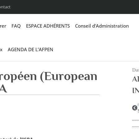
ontact
rer
FAQ
ESPACE ADHÉRENTS
Conseil d’Administration
x
AGENDA DE L’AFPEN
Dan
uropéen (European
A
PA
I