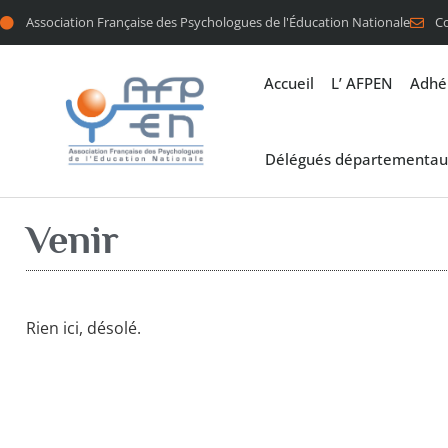
Association Française des Psychologues de l'Éducation Nationale
C
Accueil
L’ AFPEN
Adhé
Délégués départementau
Venir
Rien ici, désolé.