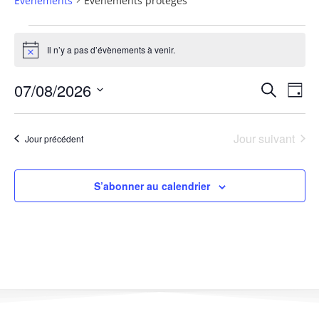
Évènements
Evènements protégés
Il n’y a pas d’évènements à venir.
Notice
Na
07/08/2026
Reche
Recherche
Jour
Sélectionnez
de
et
une
date.
vu
Jour suivant
Jour précédent
navig
Év
de
S’abonner au calendrier
vues
Évène