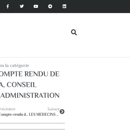
s la catégorie
OMPTE RENDU DE
A
,
CONSEIL
'ADMINISTRATION
Précédent
Suivant
Compte-rendu du CA du 20 décembre 2022
LES MEDECINS ET LES PERSONNELS DE SANTE SCOLAIRE – rapport cour des comptes avril 2020